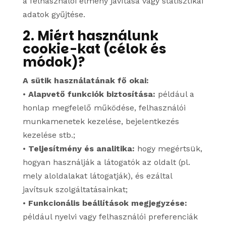
a felhasználói élmény javítása vagy statisztikai
adatok gyűjtése.
2. Miért használunk
cookie-kat (célok és
módok)?
A sütik használatának fő okai:
•
Alapvető funkciók biztosítása:
például a
honlap megfelelő működése, felhasználói
munkamenetek kezelése, bejelentkezés
kezelése stb.;
•
Teljesítmény és analitika:
hogy megértsük,
hogyan használják a látogatók az oldalt (pl.
mely aloldalakat látogatják), és ezáltal
javítsuk szolgáltatásainkat;
•
Funkcionális beállítások megjegyzése:
például nyelvi vagy felhasználói preferenciák