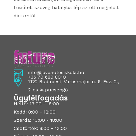
frissített szöveg hatályba lép az ott megjelölt
dátumtól.

info@jovoautosiskola.hu

+36 70 680 8010

1122 Budapest, Városmajor u. 6. Fsz. 2.,
2-es kapucsengő
Ügyfélfogadás
Hétfő: 13:00 - 18:00
Kedd: 8:00 - 12:00
Szerda: 13:00 - 18:00
Csütörtök: 8:00 - 12:00