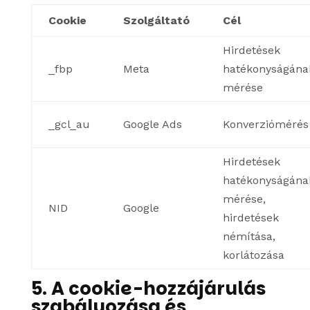
Cookie
Szolgáltató
Cél
Hirdetések
_fbp
Meta
hatékonyságána
mérése
_gcl_au
Google Ads
Konverziómérés
Hirdetések
hatékonyságána
mérése,
NID
Google
hirdetések
némítása,
korlátozása
5. A cookie-hozzájárulás
szabályozása és