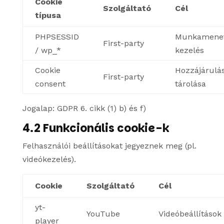
Cookie
Szolgáltató
Cél
típusa
PHPSESSID
Munkamene
First-party
/ wp_*
kezelés
Cookie
Hozzájárulá
First-party
consent
tárolása
Jogalap: GDPR 6. cikk (1) b) és f)
4.2 Funkcionális cookie-k
Felhasználói beállításokat jegyeznek meg (pl.
videókezelés).
Cookie
Szolgáltató
Cél
yt-
YouTube
Videóbeállítások
player