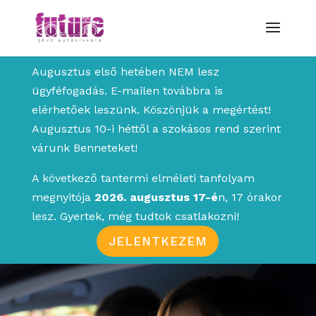
Augusztus első hetében NEM lesz
ügyféfogadás. E-mailen továbbra is
elérhetőek leszünk. Köszönjük a megértést!
Augusztus 10-i héttől a szokásos rend szerint
várunk Benneteket!
A következő tantermi elméleti tanfolyam
megnyitója
2026. augusztus 17-é
n, 17 órakor
lesz. Gyertek, még tudtok csatlakozni!
JELENTKEZEM