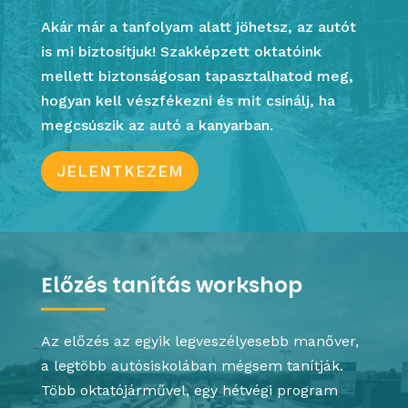
Akár már a tanfolyam alatt jöhetsz, az autót
is mi biztosítjuk! Szakképzett oktatóink
mellett biztonságosan tapasztalhatod meg,
hogyan kell vészfékezni és mit csinálj, ha
megcsúszik az autó a kanyarban.
JELENTKEZEM
Előzés tanítás workshop
Az előzés az egyik legveszélyesebb manőver,
a legtöbb autósiskolában mégsem tanítják.
Több oktatójárművel, egy hétvégi program