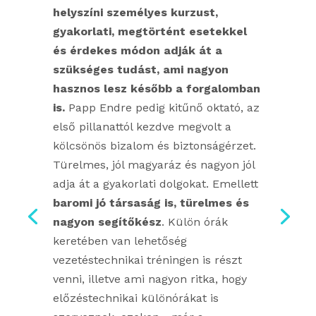
helyszíni személyes kurzust,
gyakorlati, megtörtént esetekkel
és érdekes módon adják át a
szükséges tudást, ami nagyon
hasznos lesz később a forgalomban
is.
Papp Endre pedig kitűnő oktató, az
első pillanattól kezdve megvolt a
kölcsönös bizalom és biztonságérzet.
Türelmes, jól magyaráz és nagyon jól
adja át a gyakorlati dolgokat. Emellett
baromi jó társaság is, türelmes és
nagyon segítőkész
. Külön órák
keretében van lehetőség
vezetéstechnikai tréningen is részt
venni, illetve ami nagyon ritka, hogy
előzéstechnikai különórákat is