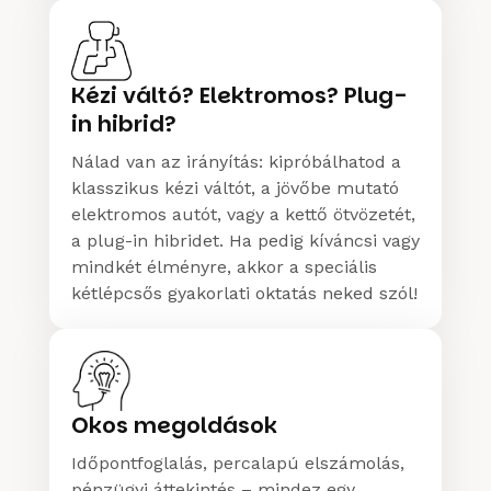
Kézi váltó? Elektromos? Plug-
in hibrid?
Nálad van az irányítás: kipróbálhatod a
klasszikus kézi váltót, a jövőbe mutató
elektromos autót, vagy a kettő ötvözetét,
a plug-in hibridet. Ha pedig kíváncsi vagy
mindkét élményre, akkor a speciális
kétlépcsős gyakorlati oktatás neked szól!
Okos megoldások
Időpontfoglalás, percalapú elszámolás,
pénzügyi áttekintés – mindez egy