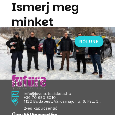
Ismerj meg
minket
RÓLUNK

info@jovoautosiskola.hu

+36 70 680 8010

1122 Budapest, Városmajor u. 6. Fsz. 2.,
2-es kapucsengő