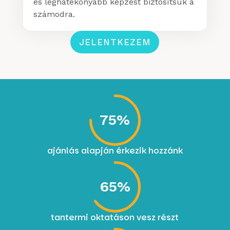
és leghatékonyabb képzést biztosítsuk a
számodra.
JELENTKEZEM
75
%
ajánlás alapján érkezik hozzánk
65
%
tantermi oktatáson vesz részt