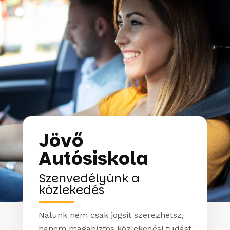
Jövő
Autósiskola
Szenvedélyünk a
közlekedés
Nálunk nem csak jogsit szerezhetsz,
hanem magabiztos közlekedési tudást