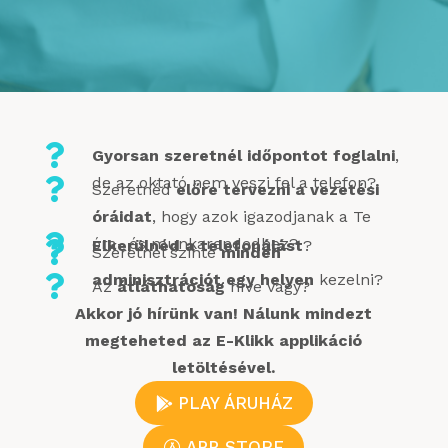

Gyorsan szeretnél időpontot foglalni
,
de az oktató nem veszi fel a telefon?

Szeretnéd
előre tervezni a vezetési
óráidat
, hogy azok igazodjanak a Te

óra- és munkarendedhez?
Elkerülnéd a telefonálást
?

Szeretnél szinte
minden
adminisztrációt egy helyen
kezelni?

Az
átláthatóság
híve vagy?
Akkor jó hírünk van! Nálunk mindezt
megteheted az E-Klikk applikáció
letöltésével.
PLAY ÁRUHÁZ
APP STORE