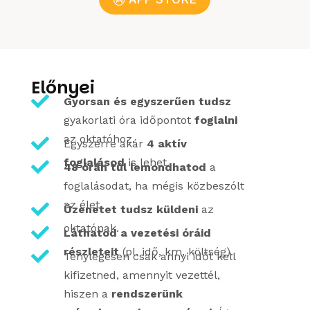
Előnyei

Gyorsan és egyszerűen tudsz
gyakorlati óra időpontot
foglalni
az oktatóhoz.

Egyszerre akár
4 aktív
foglalásod
is lehet.

48 órán túl lemondhatod
a
foglalásodat, ha mégis közbeszólt
az élet.

Üzenetet tudsz küldeni
az
oktatónak.

Láthatod a vezetési óráid
részleteit
(pl. idő, km, költség).

Ténylegesen csak annyi időt kell
kifizetned, amennyit vezettél,
hiszen a
rendszerünk