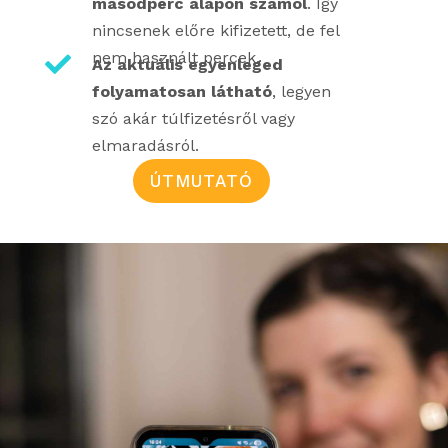
másodperc alapon számol
. Így
nincsenek előre kifizetett, de fel
nem használt percek.

Az aktuális egyenleged
folyamatosan látható
, legyen
szó akár túlfizetésről vagy
elmaradásról.
ÚTMUTATÓ