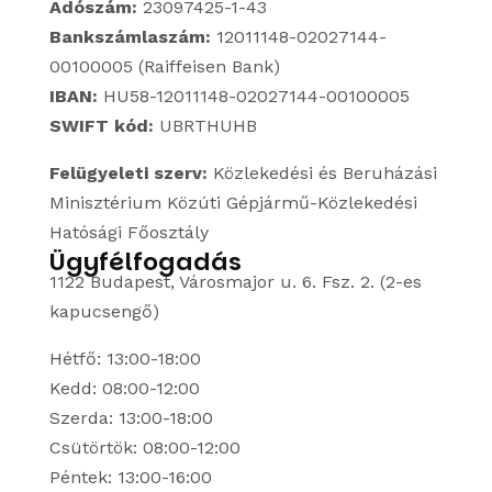
Adószám:
23097425-1-43
Bankszámlaszám:
12011148-02027144-
00100005 (Raiffeisen Bank)
IBAN:
HU58-12011148-02027144-00100005
SWIFT kód:
UBRTHUHB
Felügyeleti szerv:
Közlekedési és Beruházási
Minisztérium Közúti Gépjármű-Közlekedési
Hatósági Főosztály
Ügyfélfogadás
1122 Budapest, Városmajor u. 6. Fsz. 2. (2-es
kapucsengő)
Hétfő: 13:00-18:00
Kedd: 08:00-12:00
Szerda: 13:00-18:00
Csütörtök: 08:00-12:00
Péntek: 13:00-16:00