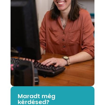
Maradt még
kérdésed?