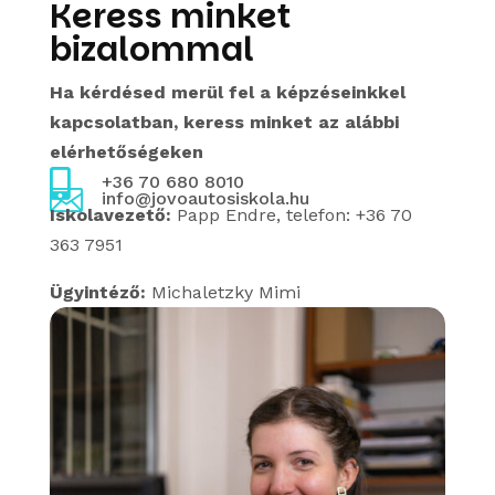
Keress minket
bizalommal
Ha kérdésed merül fel a képzéseinkkel
kapcsolatban, keress minket az alábbi
elérhetőségeken

+36 70 680 8010

info@jovoautosiskola.hu
Iskolavezető:
Papp Endre, telefon: +36 70
363 7951
Ügyintéző:
Michaletzky Mimi