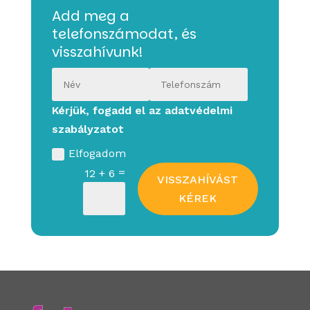
Add meg a
telefonszámodat, és
visszahívunk!
Kérjük, fogadd el az adatvédelmi
szabályzatot
Elfogadom
=
12 + 6
VISSZAHÍVÁST
KÉREK