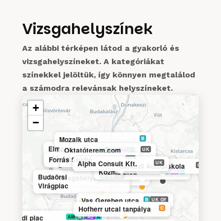
Vizsgahelyszínek
Az alábbi térképen látod a gyakorló és
vizsgahelyszíneket. A kategóriákat
színekkel jelöltük, így könnyen megtalálod
a számodra relevánsak helyszíneket.
+
−
Mozaik utca
B
Elméleti
AM
A1
A2
A
Oktatóterem.com
UK
B
oktatás
(Révay)
Forrás Stúdió
UK
Oktatóterem.com
UK
Alpha Consult Kft.
UK
Elméleti
AM
A1
A2
A
Sarkadi Autósiskola
UK
B
C
CE
Kozma utca
A1
A2
A
Budaörsi
B
UK GY
vizsgahelyszín
Virágpiac
Vas Gereben utca
B
UK GY
Hofherr utcai tanpálya
C
Érdi piac
AM
A1
A2
A