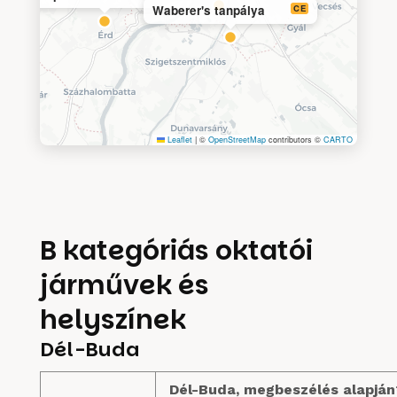
Waberer's tanpálya
CE
Leaflet
|
©
OpenStreetMap
contributors ©
CARTO
B kategóriás oktatói
járművek és
helyszínek
Dél-Buda
Dél-Buda, megbeszélés alapján