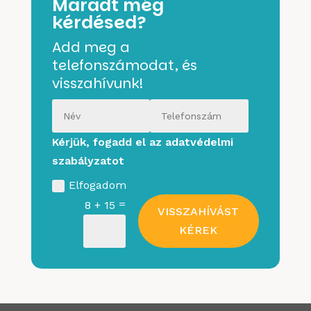
Maradt még
kérdésed?
Add meg a
telefonszámodat, és
visszahívunk!
Kérjük, fogadd el az adatvédelmi
szabályzatot
Elfogadom
=
8 + 15
VISSZAHÍVÁST
KÉREK