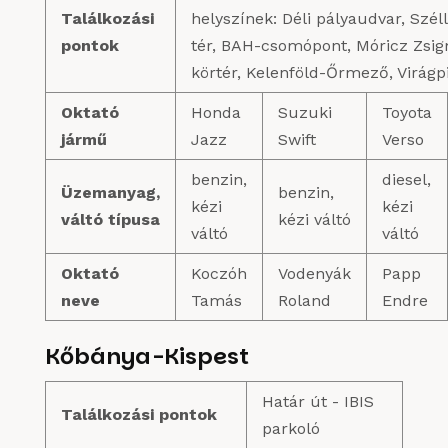
Találkozási
helyszínek: Déli pályaudvar, Szé
pontok
tér, BAH-csomópont, Móricz Zsi
körtér, Kelenföld-Őrmező, Virágp
Oktató
Honda
Suzuki
Toyota
jármű
Jazz
Swift
Verso
benzin,
diesel,
Üzemanyag,
benzin,
kézi
kézi
váltó típusa
kézi váltó
váltó
váltó
Oktató
Koczóh
Vodenyák
Papp
neve
Tamás
Roland
Endre
Kőbánya-Kispest
Határ út - IBIS
Találkozási pontok
parkoló