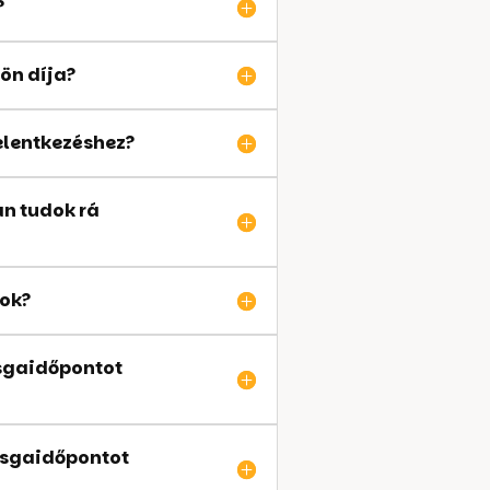
?
lön díja?
elentkezéshez?
an tudok rá
tok?
zsgaidőpontot
zsgaidőpontot