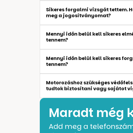
Sikeres forgalmi vizsgát tettem
meg a jogosítványomat?
Mennyi időn belül kell sikeres elm
tennem?
Mennyi időn belül kell sikeres for
tennem?
Motorozáshoz szükséges védőfels
tudtok biztosítani vagy sajátot v
Maradt még 
Add meg a telefonszám