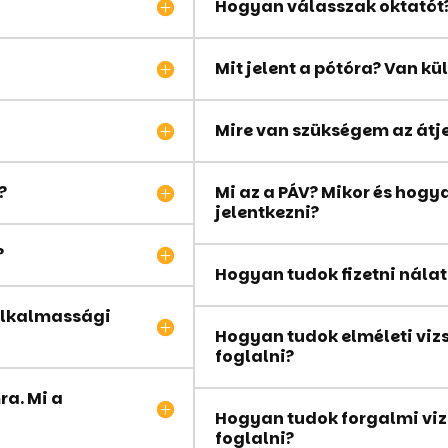
Hogyan válasszak oktatót
Mit jelent a pótóra? Van kü
Mire van szükségem az átj
?
Mi az a PÁV? Mikor és hogy
jelentkezni?
?
Hogyan tudok fizetni nála
 alkalmassági
Hogyan tudok elméleti vi
foglalni?
a. Mi a
Hogyan tudok forgalmi vi
foglalni?