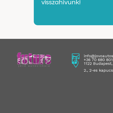
visszahívunk!

info@jovoautos

+36 70 680 80

1122 Budapest, 
2., 2-es kapuc