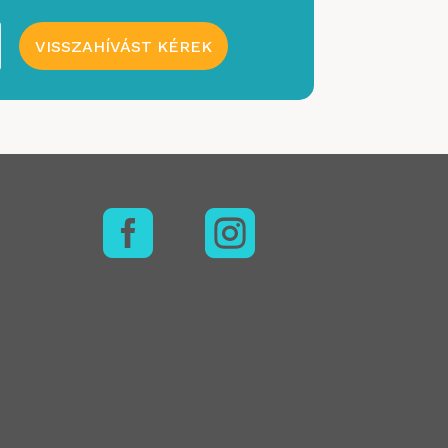
VISSZAHÍVÁST KÉREK

