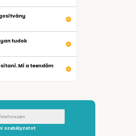
ogosítvány
gyan tudok
sítani. Mi a teendőm
mi szabályzatot