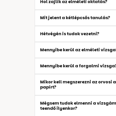
Hol zajlik az elméleti oktatás?
Mit jelent a kétlépcsős tanulás?
Hétvégén is tudok vezetni?
Mennyibe kerül az elméleti vizsga
Mennyibe kerül a forgalmi vizsga
Mikor kell megszerezni az orvosi
papírt?
Mégsem tudok elmenni a vizsgámr
teendő ilyenkor?