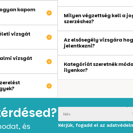
. Hogyan kapom
Milyen végzettség kell a j
szerzéshez?
életi vizsgát
Az elsősegély vizsgára ho
jelentkezni?
galmi vizsgát
Kategóriát szeretnék módo
ilyenkor?
zerelést
igyek?
kérdésed?
odat, és
Kérjük, fogadd el az adatvédel