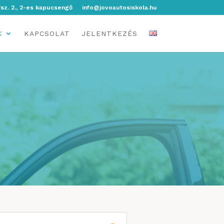
fsz. 2., 2-es kapucsengő
info@jovoautosiskola.hu
K
KAPCSOLAT
JELENTKEZÉS