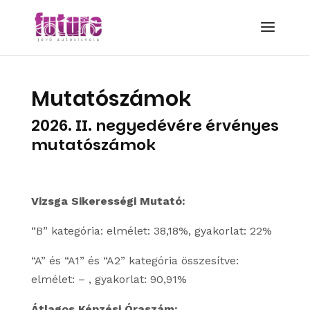
Mutatószámok
2026. II. negyedévére érvényes
mutatószámok
Vizsga Sikerességi Mutató:
“B” kategória: elmélet: 38,18%, gyakorlat: 22%
“A” és “A1” és “A2” kategória összesítve:
elmélet: – , gyakorlat: 90,91%
Átlagos Képzési Óraszám: