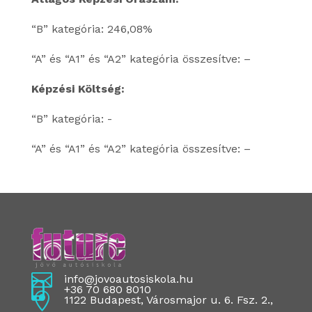
“B” kategória: 246,08%
“A” és “A1” és “A2” kategória összesítve: –
Képzési Költség:
“B” kategória: -
“A” és “A1” és “A2” kategória összesítve: –

info@jovoautosiskola.hu

+36 70 680 8010

1122 Budapest, Városmajor u. 6. Fsz. 2.,