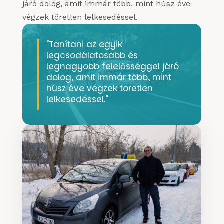
járó dolog, amit immár több, mint húsz éve
végzek töretlen lelkesedéssel.
"Tanítani az egyik
legcsodálatosabb és
legnagyobb felelősséggel járó
dolog, amit immár több, mint
húsz éve végzek töretlen
lelkesedéssel."