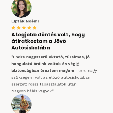
Lipták Noémi





A legjobb döntés volt, hogy
átiratkoztam a Jövő
Autósiskolába
"
Endre nagyszerű oktató, türelmes, jó
hangulatú óráink voltak és végig
biztonságban éreztem magam
- erre nagy
szükségem volt az előző autósiskolában
szerzett rossz tapasztalatok után.
Nagyon hálás vagyok."