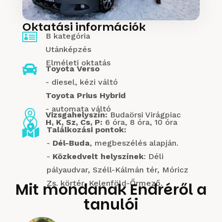
Oktatási információk

B kategória
Utánképzés
Elméleti oktatás

Toyota Verso
- diesel, kézi váltó
Toyota Prius Hybrid
- automata váltó

Vizsgahelyszín:
Budaörsi Virágpiac
}
H, K, Sz, Cs, P:
6 óra, 8 óra, 10 óra

Találkozási pontok:
-
Dél-Buda
, megbeszélés alapján.
-
Közkedvelt helyszínek
: Déli
pályaudvar, Széll-Kálmán tér, Móricz
Zs. körtér, Kelenföld-Őrmező.
Mit mondanak Endréről a
tanulói