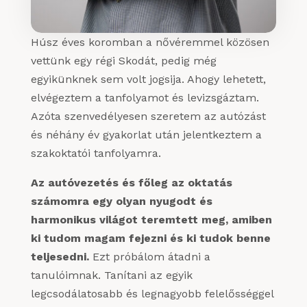
Húsz éves koromban a nővéremmel közösen
vettünk egy régi Skodát, pedig még
egyikünknek sem volt jogsija. Ahogy lehetett,
elvégeztem a tanfolyamot és levizsgáztam.
Azóta szenvedélyesen szeretem az autózást
és néhány év gyakorlat után jelentkeztem a
szakoktatói tanfolyamra.
Az autóvezetés és főleg az oktatás
számomra egy olyan nyugodt és
harmonikus világot teremtett meg, amiben
ki tudom magam fejezni és ki tudok benne
teljesedni.
Ezt próbálom átadni a
tanulóimnak. Tanítani az egyik
legcsodálatosabb és legnagyobb felelősséggel