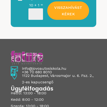
=
10 + 1
VISSZAHÍVÁST
KÉREK

info@jovoautosiskola.hu

+36 70 680 8010

1122 Budapest, Városmajor u. 6. Fsz. 2.,
2-es kapucsengő
Ügyfélfogadás
Hétfő: 13:00 - 18:00
Kedd: 8:00 - 12:00
Szerda: 13:00 - 18:00