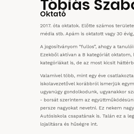
Tóbiás Szab
Oktató
2017. óta oktatok. Előtte számos terüle
média stb. Apám is oktatott vagy 30 évig,
A jogosítványom “fullos”, ahogy a tanu
Ezekből aktívan a B kategóriát oktatom,
kategóriákat is, de az most kicsit háttérb
Valamivel több, mint egy éve csatlakozt
iskolavezetővel korábbról ismerjük egym
ugyanúgy gondolkodunk, ugyanakkor szá
- borsát szerintem az együttműködésünk
persze nagyokat nevetni. Ez nekem nagy
Autósiskola csapatának is. Talán ez a l
lojalitásra és hűségre int.