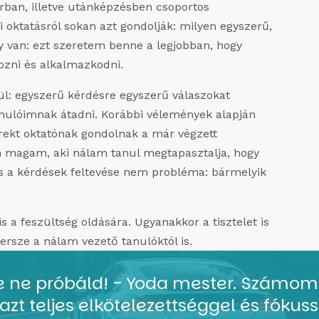
orban, illetve utánképzésben csoportos
i oktatásról sokan azt gondolják: milyen egyszerű,
y van: ezt szeretem benne a legjobban, hogy
kozni és alkalmazkodni.
pül: egyszerű kérdésre egyszerű válaszokat
anulóimnak átadni. Korábbi vélemények alapján
rekt oktatónak gondolnak a már végzett
m magam, aki nálam tanul megtapasztalja, hogy
 a kérdések feltevése nem probléma: bármelyik
 a feszültség oldására. Ugyanakkor a tisztelet is
ersze a nálam vezető tanulóktól is.
e ne próbáld! - Yoda mester. Számomra
azt teljes elkötelezettséggel és fókuss