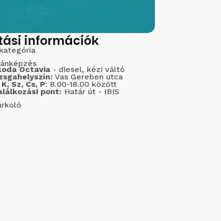
tási információk
kategória
tánképzés
koda Octavia
- diesel, kézi váltó
zsgahelyszín:
Vas Gereben utca
 K, Sz, Cs, P
: 8.00-18.00 között
alálkozási pont:
Határ út - IBIS
arkoló