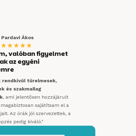
Pardavi Ákos





m, valóban figyelmet
tak az egyéni
emre
 rendkívül türelmesek,
ek és szakmailag
ek
, ami jelentősen hozzájárult
 magabiztosan sajátítsam el a
ait. Az órák jól szervezettek, a
épzés pedig kiváló."