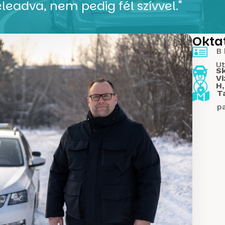
eadva, nem pedig fél szívvel."
Okta

B 
U

S

Vi
}
H,

T
p