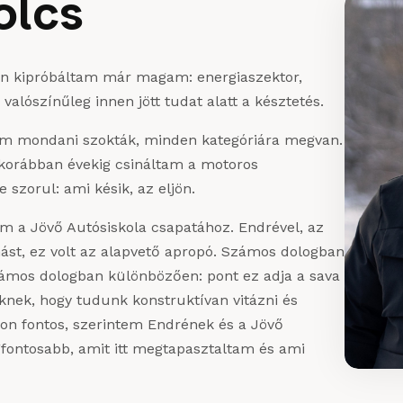
olcs
ten kipróbáltam már magam: energiaszektor,
 valószínűleg innen jött tudat alatt a késztetés.
lóim mondani szokták, minden kategóriára megvan.
 korábban évekig csináltam a motoros
e szorul: ami késik, az eljön.
am a Jövő Autósiskola csapatához. Endrével, az
ást, ez volt az alapvető apropó. Számos dologban
mos dologban különbözően: pont ez adja a sava
nek, hogy tudunk konstruktívan vitázni és
on fontos, szerintem Endrének és a Jövő
egfontosabb, amit itt megtapasztaltam és ami