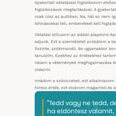
Gyakorlati oktatással foglalkozom elsős
foglalkozások megtartásával. A gyakorlat
csak ülsz az autóban. Na, hát ez nem íg
kihívásokkal teli, emberekkel kell foglal
Oktatási stílusom az alábbi alapelvre é
adjunk. Ezt a szemléletet próbálom a t
őszinte, szókimondó, de ugyanakkor kor
tanulóim. Ezekhez az értékekhez tarto
nálam a vélemények megfogalmazása és
oldalról.
Imádom a szóvicceket, ezt alkalmazom is
fontos érték, ezt elvárom magamtól és p
"Tedd vagy ne tedd, d
ha eldöntesz valamit, 