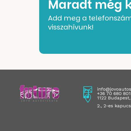
Maradt még 
Add meg a telefonszám
visszahívunk!

info@jovoautos

+36 70 680 80

1122 Budapest, 
2., 2-es kapuc