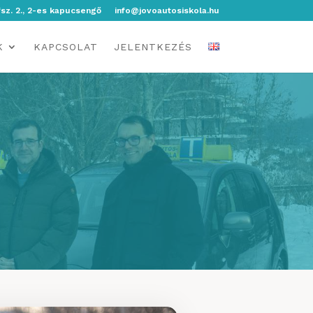
fsz. 2., 2-es kapucsengő
info@jovoautosiskola.hu
K
KAPCSOLAT
JELENTKEZÉS