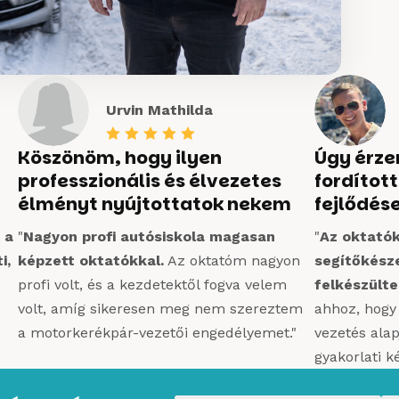
Urvin Mathilda





Köszönöm, hogy ilyen
Úgy érze
professzionális és élvezetes
fordítot
élményt nyújtottatok nekem
fejlődés
 a
"
Nagyon profi autósiskola magasan
"
Az oktatók
i,
képzett oktatókkal.
Az oktatóm nagyon
segítőkész
profi volt, és a kezdetektől fogva velem
felkészült
volt, amíg sikeresen meg nem szereztem
ahhoz, hogy
a motorkerékpár-vezetői engedélyemet."
vezetés alapj
gyakorlati k