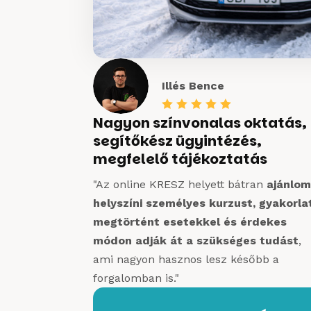
Illés Bence





Nagyon színvonalas oktatás,
segítőkész ügyintézés,
megfelelő tájékoztatás
"Az online KRESZ helyett bátran
ajánlom
helyszíni személyes kurzust, gyakorlat
megtörtént esetekkel és érdekes
módon adják át a szükséges tudást
,
ami nagyon hasznos lesz később a
forgalomban is."