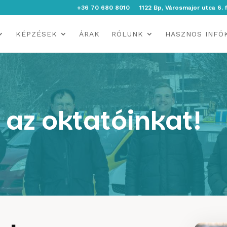
+36 70 680 8010
1122 Bp, Városmajor utca 6. 
KÉPZÉSEK
ÁRAK
RÓLUNK
HASZNOS INFÓ
az oktatóinkat!